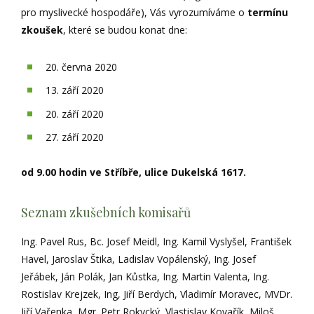
pro myslivecké hospodáře), Vás vyrozumíváme o
termínu
zkoušek
, které se budou konat dne:
20. června 2020
13. září 2020
20. září 2020
27. září 2020
od 9.00 hodin ve Stříbře, ulice Dukelská 1617.
Seznam zkušebních komisařů
Ing. Pavel Rus, Bc. Josef Meidl, Ing. Kamil Vyslyšel, František
Havel, Jaroslav Štika, Ladislav Vopálenský, Ing. Josef
Jeřábek, Ján Polák, Jan Kůstka, Ing. Martin Valenta, Ing.
Rostislav Krejzek, Ing, Jiří Berdych, Vladimír Moravec, MVDr.
Jiří Vařenka, Mgr. Petr Rokycký, Vlastislav Kovařík, Miloš