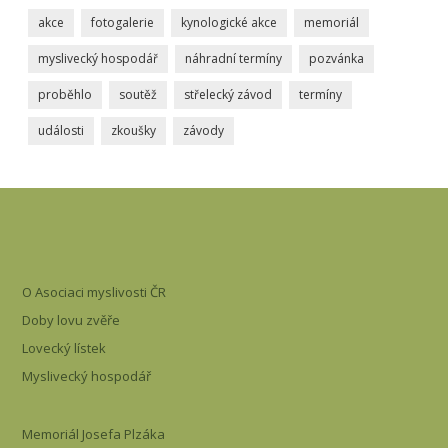
akce
fotogalerie
kynologické akce
memoriál
myslivecký hospodář
náhradní termíny
pozvánka
proběhlo
soutěž
střelecký závod
termíny
události
zkoušky
závody
O Asociaci myslivosti ČR
Doby lovu zvěře
Lovecký lístek
Myslivecký hospodář
Memoriál Josefa Plzáka