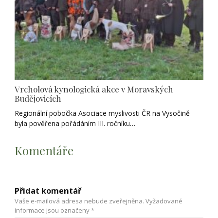
Vrcholová kynologická akce v Moravských
Budějovicích
Regionální pobočka Asociace myslivosti ČR na Vysočině
byla pověřena pořádáním III. ročníku…
Komentáře
Přidat komentář
Vaše e-mailová adresa nebude zveřejněna.
Vyžadované
informace jsou označeny
*