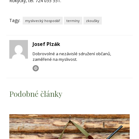
Rokycký, tel. 724 055 551.
Tagy:
myslivecký hospodář
termíny
zkoušky
Josef Plzák
Dobrovolné a nezávislé sdružení občanů,
zaměřené na myslivost.
Podobné články