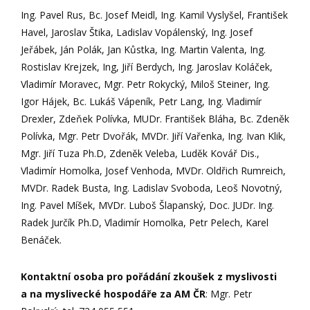
Ing. Pavel Rus, Bc. Josef Meidl, Ing. Kamil Vyslyšel, František
Havel, Jaroslav Štika, Ladislav Vopálenský, Ing. Josef
Jeřábek, Ján Polák, Jan Kůstka, Ing. Martin Valenta, Ing.
Rostislav Krejzek, Ing, Jiří Berdych, Ing. Jaroslav Koláček,
Vladimír Moravec, Mgr. Petr Rokycký, Miloš Steiner, Ing.
Igor Hájek, Bc. Lukáš Vápeník, Petr Lang, Ing. Vladimír
Drexler, Zdeňek Polívka, MUDr. František Bláha, Bc. Zdeněk
Polívka, Mgr. Petr Dvořák, MVDr. Jiří Vařenka, Ing. Ivan Klik,
Mgr. Jiří Tuza Ph.D, Zdeněk Veleba, Luděk Kovář Dis.,
Vladimír Homolka, Josef Venhoda, MVDr. Oldřich Rumreich,
MVDr. Radek Busta, Ing. Ladislav Svoboda, Leoš Novotný,
Ing. Pavel Míšek, MVDr. Luboš Šlapanský, Doc. JUDr. Ing.
Radek Jurčík Ph.D, Vladimír Homolka, Petr Pelech, Karel
Benáček.
Kontaktní osoba pro pořádání zkoušek z myslivosti
a na myslivecké hospodáře za AM ČR
: Mgr. Petr