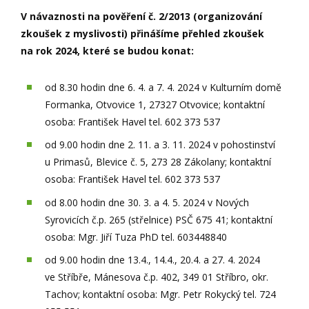
V návaznosti na pověření č. 2/2013 (organizování
zkoušek z myslivosti) přinášíme přehled zkoušek
na rok 2024, které se budou konat:
od 8.30 hodin dne 6. 4. a 7. 4. 2024 v Kulturním domě
Formanka, Otvovice 1, 27327 Otvovice; kontaktní
osoba: František Havel tel. 602 373 537
od 9.00 hodin dne 2. 11. a 3. 11. 2024 v pohostinství
u Primasů, Blevice č. 5, 273 28 Zákolany; kontaktní
osoba: František Havel tel. 602 373 537
od 8.00 hodin dne 30. 3. a 4. 5. 2024 v Nových
Syrovicích č.p. 265 (střelnice) PSČ 675 41; kontaktní
osoba: Mgr. Jiří Tuza PhD tel. 603448840
od 9.00 hodin dne 13.4., 14.4., 20.4. a 27. 4. 2024
ve Stříbře, Mánesova č.p. 402, 349 01 Stříbro, okr.
Tachov; kontaktní osoba: Mgr. Petr Rokycký tel. 724