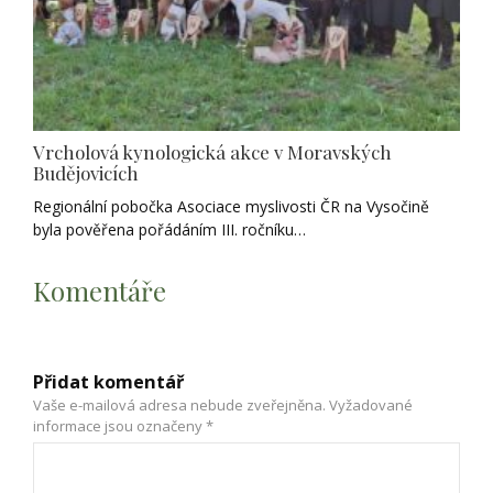
Vrcholová kynologická akce v Moravských
Budějovicích
Regionální pobočka Asociace myslivosti ČR na Vysočině
byla pověřena pořádáním III. ročníku…
Komentáře
Přidat komentář
Vaše e-mailová adresa nebude zveřejněna.
Vyžadované
informace jsou označeny
*