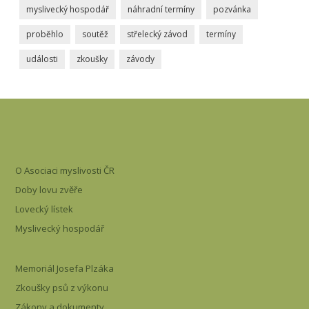
myslivecký hospodář
náhradní termíny
pozvánka
proběhlo
soutěž
střelecký závod
termíny
události
zkoušky
závody
O Asociaci myslivosti ČR
Doby lovu zvěře
Lovecký lístek
Myslivecký hospodář
Memoriál Josefa Plzáka
Zkoušky psů z výkonu
Zákony a dokumenty