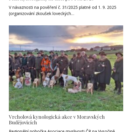
V návaznosti na pověření č. 31/2025 platné od 1. 9. 2025
(organizování zkoušek loveckých…
Vrcholová kynologická akce v Moravských
Budějovicích
Regionální pobočka Asociace myslivosti ČR na Vysočině