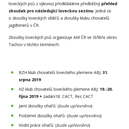
loveckých psů z výkonu) předkládáme předběžný
přehled
zkoušek pro následující loveckou sezónu
. Jedná se
o zkoušky loveckých slídičů a zkoušky klubu chovatelů
jagdterierů v ČR.
Zkoušky loveckých psů organizuje AM ČR ve Stříbře okres
Tachov v těchto termínech:
BZH klub chovatelů loveckého plemene ABJ:
31.
srpna 2019
HZ klub chovatelů loveckého plemene ABJ:
19.-20.
října 2019 +
zadání tit. CACT, Res CACT
Jarní zkoušky ohařů: (
bude upřesněno
)
Podzimní zkoušky ohařů: (
bude upřesněno
)
Vodní práce ohařů: (
bude upřesněno
)