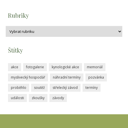
Rubriky
Štítky
akce
fotogalerie
kynologické akce
memoriál
myslivecký hospodář
náhradní termíny
pozvánka
proběhlo
soutěž
střelecký závod
termíny
události
zkoušky
závody