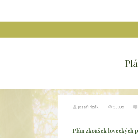
Plá
Josef Plzák
5303x
Plán zkoušek loveckých p