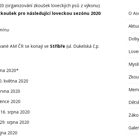
020 (organizování zkoušek loveckých psů z výkonu)
O Aso
zkoušek pro následující loveckou sezónu 2020
.
Aktua
mínu
Doby
vané AM ČR se konají ve
Stříbře
(ul. Dukelská č.p.
Lovec
Mysl
tna 2020*
Zkou
0. května 2020
Memo
ervna 2020
vence 2020
Děts
 16. srpna 2020
Záko
29. srpna 2020
Galer
íjna 2020