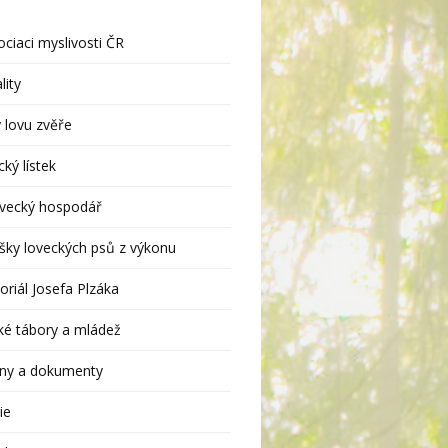
ciaci myslivosti ČR
lity
 lovu zvěře
ký lístek
ivecký hospodář
šky loveckých psů z výkonu
riál Josefa Plzáka
ké tábory a mládež
ny a dokumenty
ie