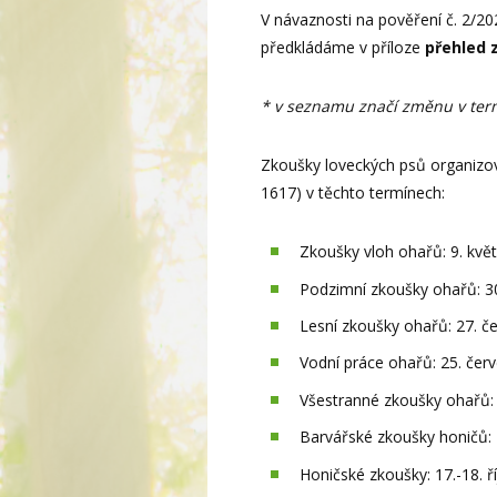
V návaznosti na pověření č. 2/2
předkládáme v příloze
přehled 
* v seznamu značí změnu v ter
Zkoušky loveckých psů organizo
1617) v těchto termínech:
Zkoušky vloh ohařů: 9. kvě
Podzimní zkoušky ohařů: 3
Lesní zkoušky ohařů: 27. č
Vodní práce ohařů: 25. čer
Všestranné zkoušky ohařů:
Barvářské zkoušky honičů: 
Honičské zkoušky: 17.-18. ř