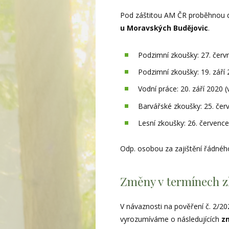
Pod záštitou AM ČR proběhnou d
u Moravských Budějovic
.
Podzimní zkoušky: 27. červ
Podzimní zkoušky: 19. září
Vodní práce: 20. září 2020 
Barvářské zkoušky: 25. čer
Lesní zkoušky: 26. červenc
Odp. osobou za zajištění řádné
Změny v termínech zk
V návaznosti na pověření č. 2/2
vyrozumíváme o následujících
z