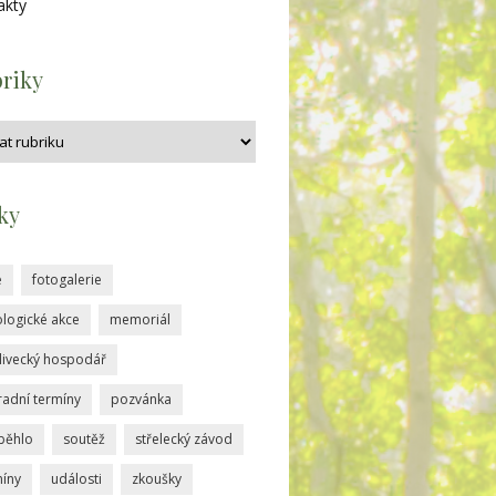
akty
riky
tky
e
fotogalerie
logické akce
memoriál
livecký hospodář
radní termíny
pozvánka
běhlo
soutěž
střelecký závod
míny
události
zkoušky