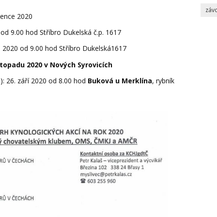
záv
vence 2020
 od 9.00 hod Stříbro Dukelská č.p. 1617
du 2020 od 9.00 hod Stříbro Dukelská1617
stopadu 2020 v Nových Syrovicích
): 26. září 2020 od 8.00 hod
Buková u Merklína
, rybník