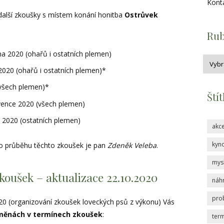
Kont
alší zkoušky s místem konání honitba
Ostrůvek
Rub
na 2020 (ohařů i ostatních plemen)
 2020 (ohařů i ostatních plemen)*
(všech plemen)*
Ští
vence 2020 (všech plemen)
e 2020 (ostatních plemen)
akc
kyno
ho průběhu těchto zkoušek je pan
Zdeněk Veleba
.
mys
oušek – aktualizace 22.10.2020
náh
pro
020 (organizování zkoušek loveckých psů z výkonu) Vás
měnách v termínech zkoušek
:
ter