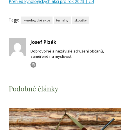
Přehled kynologických akcí pro rok 2023 | č.4
Tagy:
kynologické akce
termíny
zkoušky
Josef Plzák
Dobrovolné a nezávislé sdružení občanů,
zaměřené na myslivost.
Podobné články