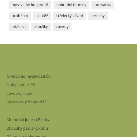
myslivecký hospodář
náhradní termíny
pozvánka
proběhlo
soutěž
střelecký závod
termíny
události
zkoušky
závody
O Asociaci myslivosti ČR
Doby lovu zvěře
Lovecký lístek
Myslivecký hospodář
Memoriál Josefa Plzáka
Zkoušky psů z výkonu
Zákony a dokumenty