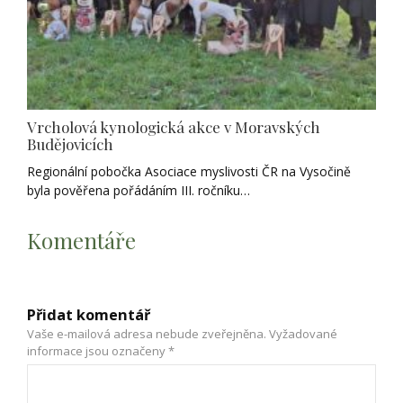
Vrcholová kynologická akce v Moravských
Budějovicích
Regionální pobočka Asociace myslivosti ČR na Vysočině
byla pověřena pořádáním III. ročníku…
Komentáře
Přidat komentář
Vaše e-mailová adresa nebude zveřejněna.
Vyžadované
informace jsou označeny
*